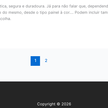
ica, segura e duradoura. Já para não falar que, dependen
o do mesmo, desde o tipo painel à cor…. Podem incluir ta
scolha.
1
2
Copyright © 2026