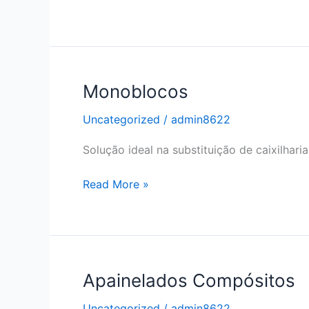
Monoblocos
Uncategorized
/
admin8622
Solução ideal na substituição de caixilhar
Monoblocos
Read More »
Apainelados Compósitos
Uncategorized
/
admin8622