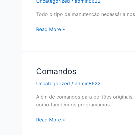
Uncategorized
/
admin8622
Todo o tipo de manutenção necessária nos
Portão
Read More »
Exterior
Comandos
Uncategorized
/
admin8622
Além de comandos para portões originai
como também os programamos.
Comandos
Read More »