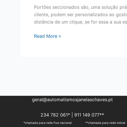
Portões seccionados são, uma solução prát
cliente, podem ser personalizados ao gost
distância de um clique, se for essa a sua e
Portões
Read More »
Seccionados
geral@automatismosjanelaschaves.pt
234 782 061* | 911 149 077**
*chamada para rede fixa nacional **chamada para rede móvel