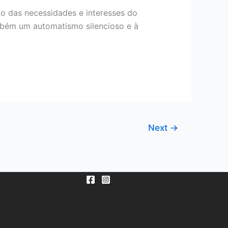
do das necessidades e interesses do
mbém um automatismo silencioso e à
Next
→